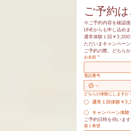
も歩いてお越しいただけます。
ご予約は
完全予約制・完全個室のプライベ
ート空間 Opotyは女性専用・完
全予約制・完全個室のパーソナル
※ご予約内容を確認後
サロンです。加圧トレーニングと
LINEからも申し込め
DENBA HEALTHを組
通常体験１回￥3,30
ただいまキャンペーンで
ご予約の際、どちらか
お名前
*
電話番号
どちらの体験にしますか
通常１回体験￥3,3
キャンペーン体験４
ご予約日時を伺います
第１希望