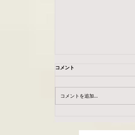
【最新】Opoty加圧トレーニ
コメント
ングサロンのアクセス情報｜
大塚駅から徒歩4分
大塚エリアでお探しの方へ
Opoty加圧トレーニングサロン
コメントを追加…
は、東京都豊島区南大塚2-39-10
エヴァーグリーン大塚501にござ
います。JR山手線・都電荒川線
「大塚」駅から徒歩約4分、東京
メトロ丸ノ内線「新大塚」駅から