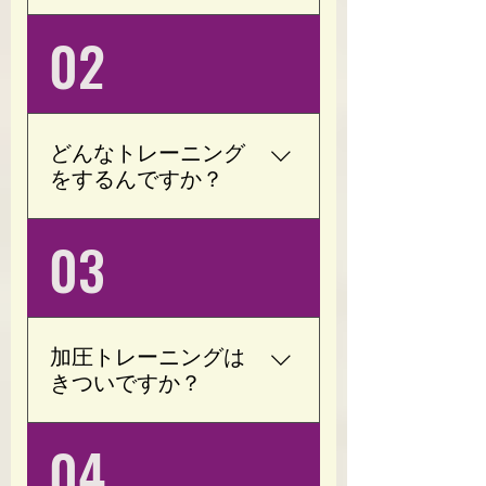
もちろんです。 Opotyに
02
は「運動が苦手」「ジム
が続かなかった」「何年
も運動をしていない」と
いう方が多く通われてい
どんなトレーニング
ます。 加圧トレーニング
をするんですか？
は低負荷・短時間でも効
率よく身体を動かせるた
加圧トレーニングをメイ
03
め、運動初心者の方でも
ンに行います。 腕や脚の
無理なく始められます。
付け根に専用の加圧ベル
お一人おひとりの体力や
トを装着し、軽い負荷で
目的に合わせて進めます
トレーニングを行いま
ので、安心してご利用く
加圧トレーニングは
す。 お身体の状態や目標
ださい。
きついですか？
に合わせて内容を調整い
たしますので、初心者の
いいえ。 Opotyでは、お
04
方でも安心して取り組め
客様一人ひとりのお身体
ます。