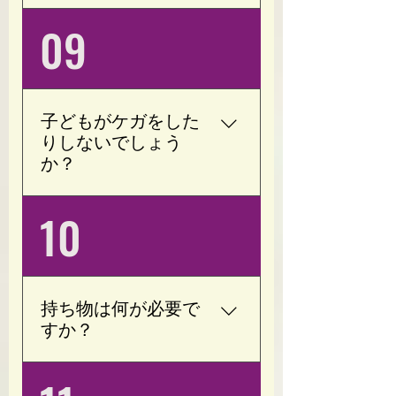
しますので、60代以上の
中や強い痛みがある場合
はい、大丈夫です。 完全
09
方も安心してご利用いた
は、事前にご相談くださ
予約制・完全個室ですの
だけます。
い。
で、周りを気にすること
なくお子様と一緒にお過
ごしいただけます。 ご予
子どもがケガをした
約の際にお気軽にお知ら
りしないでしょう
せください。
か？
ご安心ください。 Opoty
10
では、バーベルなどの重
たいトレーニング器具は
設置しておりません。 ま
た、お子様がゆったりと
持ち物は何が必要で
過ごせるスペースもござ
すか？
いますので、同じ空間で
安心してお過ごしいただ
動きやすい服装(袖付きT
けます。