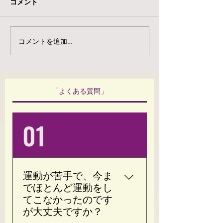
コメント
コメントを追加…
脚のむくみが取れない…
【肩こりでお悩
その原因と改善法
たへ】
「よくある質問」
01
運動が苦手で、今ま
でほとんど運動をし
てこなかったのです
が大丈夫ですか？