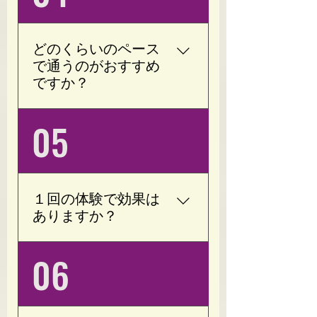
に合わせて加圧の強さを
調整しています。 無理に
追い込むトレーニングで
どのくらいのペース
はなく、運動が苦手な方
で通うのがおすすめ
でも続けやすい内容をご
ですか？
提案しています。
目的やお身体の状態によ
05
って異なりますが、週1回
（月4回）のペースから
始められる方が多くいら
っしゃいます。 無理なく
１回の体験で効果は
続けることを大切にして
ありますか？
おりますので、ライフス
タイルに合わせて月額プ
個人差はありますが、
06
ランや回数券をご提案い
「身体が軽くなった」
たします。 「ご希望があ
「血行が良くなった」
れば月6回・8回のご案内
「動きやすくなった」と
も可能です。」