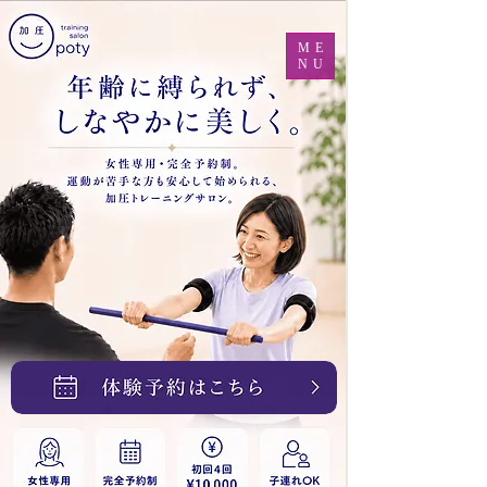
ME
NU