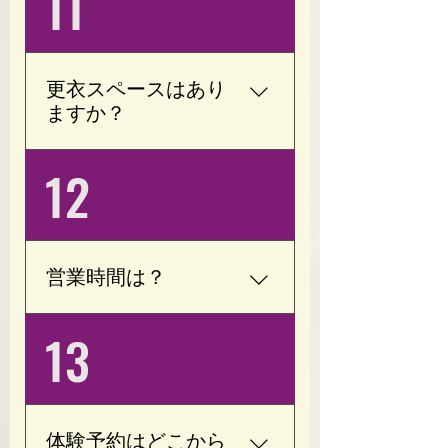
11
シャツ)・タオル・お飲み
物をご用意ください。 室
内用シューズは必要あり
ません。
更衣スペースはあり
ますか？
はい、更衣スペースをご
12
用意しております。 お仕
事帰りやお出かけ前で
も、お着替えをしてご利
用いただけます。
営業時間は？
(月)(火)(金)(土) 8:00～
13
16:30(最終受付15:30) (水)
(日) 8:00～23:30(最終受付
22:30) 定休日は木曜日で
す。 早朝深夜帯は要相談
体験予約はどこから