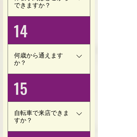
(会員様限定)
できますか？
ホームページまたは公式
14
LINEよりご予約いただけ
ます。 ご不明な点がござ
いましたら、お気軽にお
問い合わせください。 通
何歳から通えます
常体験１回は￥3,300にな
か？
ります。 ただいまキャン
ペーン中ですのでどちら
以前、小学６年生の子が
15
かお選びいただけます。
通っておりました。 目的
(現在のキャンペーン体験
はダイエット、若いので
４回￥10,000) 予約メール
運動するたびに痩せてい
mailto:opoty.salon@gmail.co
きました。 一人でも通え
m
自転車で来店できま
るお子様でしたら問題な
すか？
く指導できます。