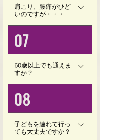
感じる方が多くいらっし
肩こり、腰痛がひど
ゃいます。 継続すること
いのですが・・・
で、より効果を実感しや
すくなります。
加圧トレーニングは運動
07
療法で改善することが見
込まれております。 肩こ
り、腰痛の原因の一つと
して過緊張(ストレスによ
60歳以上でも通えま
り緊張状態が続く)がござ
すか？
います。 当サロンは運
動、ストレッチだけでな
現在、７０歳の方が運動
08
く、血流を良くして神経
されに来ております。 ご
(交感神経/副交感神経)の
来店される方の98％はト
バランスを整えます。 現
レーニング未経験者で
在のお身体の状態を確認
す。 年齢ではなく、お身
したうえで、無理のない
子どもを連れて行っ
体の状態に合わせてトレ
範囲でトレーニングをご
ても大丈夫ですか？
ーニング内容を調整いた
提案いたします。 ※治療