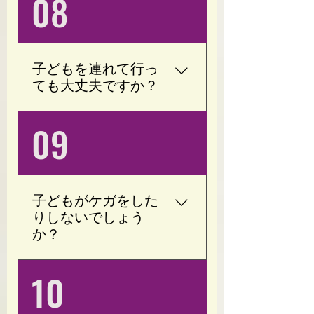
08
されに来ております。 ご
(交感神経/副交感神経)の
来店される方の98％はト
バランスを整えます。 現
レーニング未経験者で
在のお身体の状態を確認
す。 年齢ではなく、お身
したうえで、無理のない
子どもを連れて行っ
体の状態に合わせてトレ
範囲でトレーニングをご
ても大丈夫ですか？
ーニング内容を調整いた
提案いたします。 ※治療
しますので、60代以上の
中や強い痛みがある場合
はい、大丈夫です。 完全
09
方も安心してご利用いた
は、事前にご相談くださ
予約制・完全個室ですの
だけます。
い。
で、周りを気にすること
なくお子様と一緒にお過
ごしいただけます。 ご予
子どもがケガをした
約の際にお気軽にお知ら
りしないでしょう
せください。
か？
ご安心ください。 Opoty
10
では、バーベルなどの重
たいトレーニング器具は