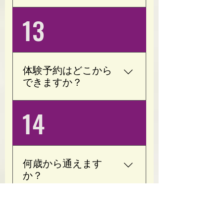
(月)(火)(金)(土) 8:00～
13
16:30(最終受付15:30) (水)
(日) 8:00～23:30(最終受付
22:30) 定休日は木曜日で
す。 早朝深夜帯は要相談
体験予約はどこから
(会員様限定)
できますか？
ホームページまたは公式
14
LINEよりご予約いただけ
ます。 ご不明な点がござ
いましたら、お気軽にお
問い合わせください。 通
何歳から通えます
常体験１回は￥3,300にな
か？
ります。 ただいまキャン
ペーン中ですのでどちら
以前、小学６年生の子が
15
かお選びいただけます。
通っておりました。 目的
(現在のキャンペーン体験