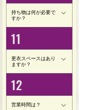
設置しておりません。 ま
た、お子様がゆったりと
持ち物は何が必要で
過ごせるスペースもござ
すか？
いますので、同じ空間で
安心してお過ごしいただ
動きやすい服装(袖付きT
11
けます。
シャツ)・タオル・お飲み
物をご用意ください。 室
内用シューズは必要あり
ません。
更衣スペースはあり
ますか？
はい、更衣スペースをご
12
用意しております。 お仕
事帰りやお出かけ前で
も、お着替えをしてご利
用いただけます。
営業時間は？