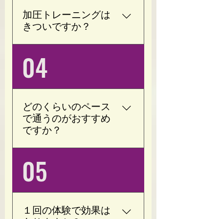
トレーニングを行いま
ので、安心してご利用く
加圧トレーニングは
す。 お身体の状態や目標
ださい。
きついですか？
に合わせて内容を調整い
たしますので、初心者の
いいえ。 Opotyでは、お
04
方でも安心して取り組め
客様一人ひとりのお身体
ます。
に合わせて加圧の強さを
調整しています。 無理に
追い込むトレーニングで
どのくらいのペース
はなく、運動が苦手な方
で通うのがおすすめ
でも続けやすい内容をご
ですか？
提案しています。
目的やお身体の状態によ
05
って異なりますが、週1回
（月4回）のペースから
始められる方が多くいら
っしゃいます。 無理なく
１回の体験で効果は
続けることを大切にして