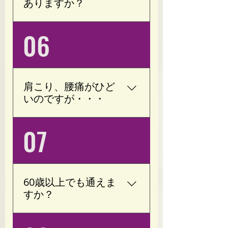
ありますか？
おりますので、ライフス
タイルに合わせて月額プ
個人差はありますが、
06
ランや回数券をご提案い
「身体が軽くなった」
たします。 「ご希望があ
「血行が良くなった」
れば月6回・8回のご案内
「動きやすくなった」と
も可能です。」
感じる方が多くいらっし
肩こり、腰痛がひど
ゃいます。 継続すること
いのですが・・・
で、より効果を実感しや
すくなります。
加圧トレーニングは運動
07
療法で改善することが見
込まれております。 肩こ
り、腰痛の原因の一つと
して過緊張(ストレスによ
60歳以上でも通えま
り緊張状態が続く)がござ
すか？
います。 当サロンは運
動、ストレッチだけでな
現在、７０歳の方が運動
く、血流を良くして神経