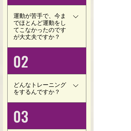
運動が苦手で、今ま
でほとんど運動をし
てこなかったのです
が大丈夫ですか？
もちろんです。 Opotyに
02
は「運動が苦手」「ジム
が続かなかった」「何年
も運動をしていない」と
いう方が多く通われてい
どんなトレーニング
ます。 加圧トレーニング
をするんですか？
は低負荷・短時間でも効
率よく身体を動かせるた
加圧トレーニングをメイ
03
め、運動初心者の方でも
ンに行います。 腕や脚の
無理なく始められます。
付け根に専用の加圧ベル
お一人おひとりの体力や
トを装着し、軽い負荷で
目的に合わせて進めます