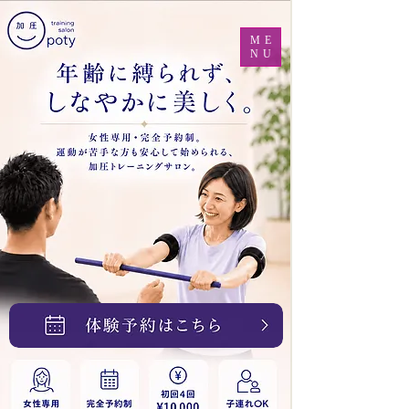
ME
NU