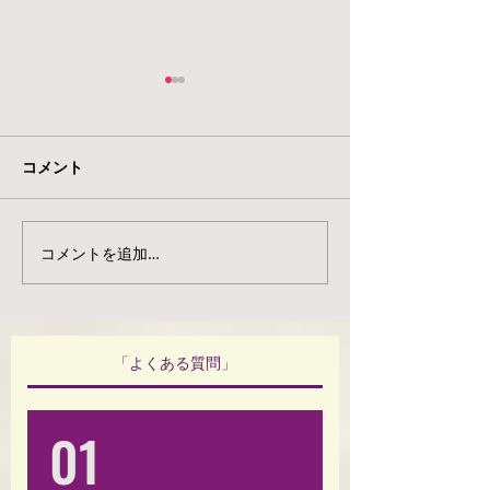
コメント
コメントを追加…
【肩こりでお悩みのあな
「運動したいけ
たへ】
始めたらいい？
なたへ」
「よくある質問」
01