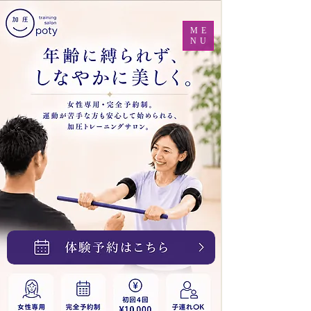
ME
NU