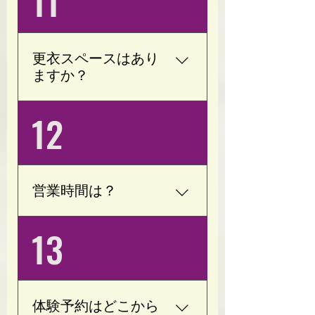
11
物をご用意ください。 室
内用シューズは必要あり
ません。
更衣スペースはあり
ますか？
はい、更衣スペースをご
12
用意しております。 お仕
事帰りやお出かけ前で
も、お着替えをしてご利
用いただけます。
営業時間は？
(月)(火)(金)(土) 8:00～
13
16:30(最終受付15:30) (水)
(日) 8:00～23:30(最終受付
22:30) 定休日は木曜日で
す。 早朝深夜帯は要相談
体験予約はどこから
(会員様限定)