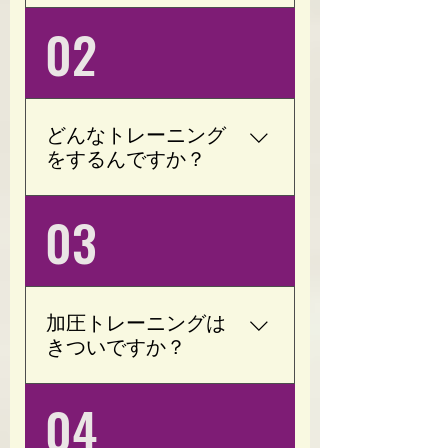
もちろんです。 Opotyに
02
は「運動が苦手」「ジム
が続かなかった」「何年
も運動をしていない」と
いう方が多く通われてい
どんなトレーニング
ます。 加圧トレーニング
をするんですか？
は低負荷・短時間でも効
率よく身体を動かせるた
加圧トレーニングをメイ
03
め、運動初心者の方でも
ンに行います。 腕や脚の
無理なく始められます。
付け根に専用の加圧ベル
お一人おひとりの体力や
トを装着し、軽い負荷で
目的に合わせて進めます
トレーニングを行いま
ので、安心してご利用く
加圧トレーニングは
す。 お身体の状態や目標
ださい。
きついですか？
に合わせて内容を調整い
たしますので、初心者の
いいえ。 Opotyでは、お
04
方でも安心して取り組め
客様一人ひとりのお身体
ます。