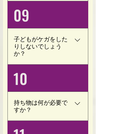
しますので、60代以上の
中や強い痛みがある場合
はい、大丈夫です。 完全
09
方も安心してご利用いた
は、事前にご相談くださ
予約制・完全個室ですの
だけます。
い。
で、周りを気にすること
なくお子様と一緒にお過
ごしいただけます。 ご予
子どもがケガをした
約の際にお気軽にお知ら
りしないでしょう
せください。
か？
ご安心ください。 Opoty
10
では、バーベルなどの重
たいトレーニング器具は
設置しておりません。 ま
た、お子様がゆったりと
持ち物は何が必要で
過ごせるスペースもござ
すか？
いますので、同じ空間で
安心してお過ごしいただ
動きやすい服装(袖付きT
けます。
シャツ)・タオル・お飲み