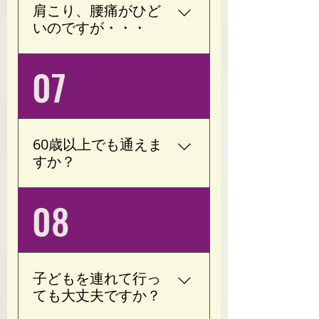
感じる方が多くいらっし
肩こり、腰痛がひど
ゃいます。 継続すること
いのですが・・・
で、より効果を実感しや
すくなります。
加圧トレーニングは運動
07
療法で改善することが見
込まれております。 肩こ
り、腰痛の原因の一つと
して過緊張(ストレスによ
60歳以上でも通えま
り緊張状態が続く)がござ
すか？
います。 当サロンは運
動、ストレッチだけでな
現在、７０歳の方が運動
08
く、血流を良くして神経
されに来ております。 ご
(交感神経/副交感神経)の
来店される方の98％はト
バランスを整えます。 現
レーニング未経験者で
在のお身体の状態を確認
す。 年齢ではなく、お身
したうえで、無理のない
子どもを連れて行っ
体の状態に合わせてトレ
範囲でトレーニングをご
ても大丈夫ですか？
ーニング内容を調整いた
提案いたします。 ※治療