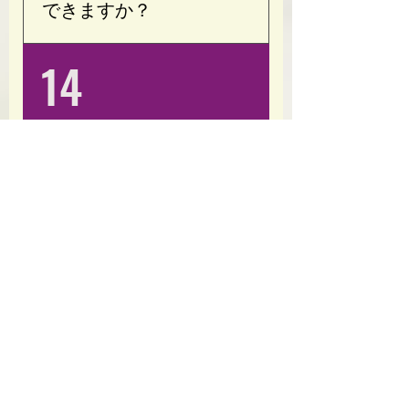
できますか？
ホームページまたは公式
14
LINEよりご予約いただけ
ます。 ご不明な点がござ
いましたら、お気軽にお
問い合わせください。 通
何歳から通えます
常体験１回は￥3,300にな
か？
ります。 ただいまキャン
ペーン中ですのでどちら
以前、小学６年生の子が
15
かお選びいただけます。
通っておりました。 目的
(現在のキャンペーン体験
はダイエット、若いので
４回￥10,000) 予約メール
運動するたびに痩せてい
mailto:opoty.salon@gmail.co
きました。 一人でも通え
m
自転車で来店できま
るお子様でしたら問題な
すか？
く指導できます。
はい。自転車でご来店い