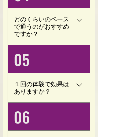
に合わせて加圧の強さを
調整しています。 無理に
追い込むトレーニングで
どのくらいのペース
はなく、運動が苦手な方
で通うのがおすすめ
でも続けやすい内容をご
ですか？
提案しています。
目的やお身体の状態によ
05
って異なりますが、週1回
（月4回）のペースから
始められる方が多くいら
っしゃいます。 無理なく
１回の体験で効果は
続けることを大切にして
ありますか？
おりますので、ライフス
タイルに合わせて月額プ
個人差はありますが、
06
ランや回数券をご提案い
「身体が軽くなった」
たします。 「ご希望があ
「血行が良くなった」
れば月6回・8回のご案内
「動きやすくなった」と
も可能です。」