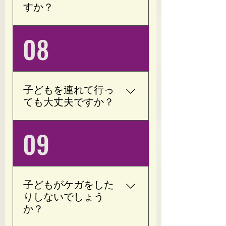
り緊張状態が続く)がござ
すか？
います。 当サロンは運
動、ストレッチだけでな
現在、７０歳の方が運動
08
く、血流を良くして神経
されに来ております。 ご
(交感神経/副交感神経)の
来店される方の98％はト
バランスを整えます。 現
レーニング未経験者で
在のお身体の状態を確認
す。 年齢ではなく、お身
したうえで、無理のない
子どもを連れて行っ
体の状態に合わせてトレ
範囲でトレーニングをご
ても大丈夫ですか？
ーニング内容を調整いた
提案いたします。 ※治療
しますので、60代以上の
中や強い痛みがある場合
はい、大丈夫です。 完全
09
方も安心してご利用いた
は、事前にご相談くださ
予約制・完全個室ですの
だけます。
い。
で、周りを気にすること
なくお子様と一緒にお過
ごしいただけます。 ご予
子どもがケガをした
約の際にお気軽にお知ら
りしないでしょう
せください。
か？