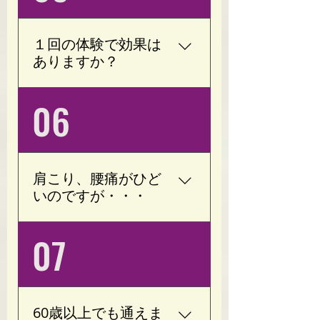
（月4回）のペースから
始められる方が多くいら
っしゃいます。 無理なく
１回の体験で効果は
続けることを大切にして
ありますか？
おりますので、ライフス
タイルに合わせて月額プ
個人差はありますが、
06
ランや回数券をご提案い
「身体が軽くなった」
たします。 「ご希望があ
「血行が良くなった」
れば月6回・8回のご案内
「動きやすくなった」と
も可能です。」
感じる方が多くいらっし
肩こり、腰痛がひど
ゃいます。 継続すること
いのですが・・・
で、より効果を実感しや
すくなります。
加圧トレーニングは運動
07
療法で改善することが見
込まれております。 肩こ
り、腰痛の原因の一つと
して過緊張(ストレスによ
60歳以上でも通えま