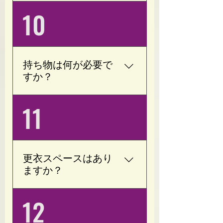
ご安心ください。 Opoty
10
では、バーベルなどの重
たいトレーニング器具は
設置しておりません。 ま
た、お子様がゆったりと
持ち物は何が必要で
過ごせるスペースもござ
すか？
いますので、同じ空間で
安心してお過ごしいただ
動きやすい服装(袖付きT
11
けます。
シャツ)・タオル・お飲み
物をご用意ください。 室
内用シューズは必要あり
ません。
更衣スペースはあり
ますか？
はい、更衣スペースをご
12
用意しております。 お仕
事帰りやお出かけ前で