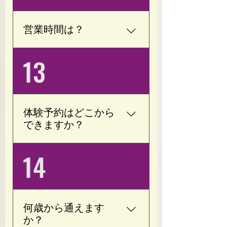
も、お着替えをしてご利
用いただけます。
営業時間は？
(月)(火)(金)(土) 8:00～
13
16:30(最終受付15:30) (水)
(日) 8:00～23:30(最終受付
22:30) 定休日は木曜日で
す。 早朝深夜帯は要相談
体験予約はどこから
(会員様限定)
できますか？
ホームページまたは公式
14
LINEよりご予約いただけ
ます。 ご不明な点がござ
いましたら、お気軽にお
問い合わせください。 通
何歳から通えます
常体験１回は￥3,300にな
か？
ります。 ただいまキャン