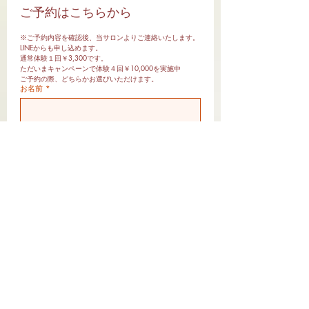
問い合わせフォームから
ご予約はこちらから
もご予約・お問い合わせ
※ご予約内容を確認後、当サロンよりご連絡いたします。
いただけます。 お気軽に
LINEからも申し込めます。
ご連絡ください。
通常体験１回￥3,300です。
ただいまキャンペーンで体験４回￥10,000を実施中
ご予約の際、どちらかお選びいただけます。
お名前
*
メールアドレス
*
電話番号
どちらの体験にしますか？
*
通常１回体験￥3,300
キャンペーン体験４回￥10,000
ご予約日時を伺います
第１希望