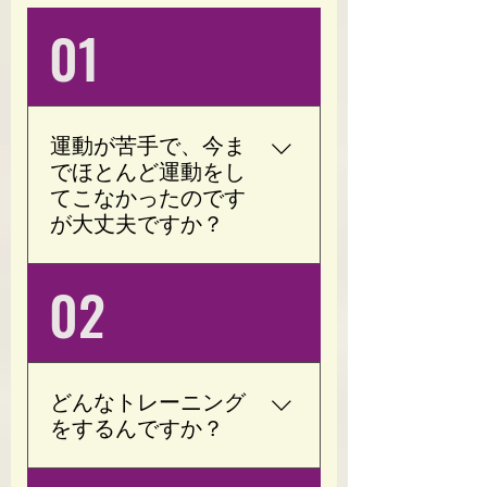
01
運動が苦手で、今ま
でほとんど運動をし
てこなかったのです
が大丈夫ですか？
もちろんです。 Opotyに
02
は「運動が苦手」「ジム
が続かなかった」「何年
も運動をしていない」と
いう方が多く通われてい
どんなトレーニング
ます。 加圧トレーニング
をするんですか？
は低負荷・短時間でも効
率よく身体を動かせるた