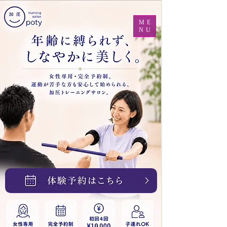
ME
NU