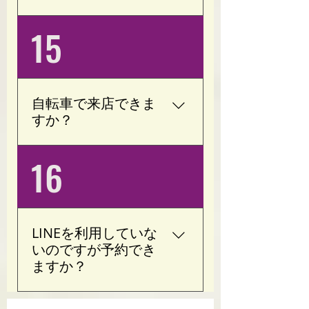
ペーン中ですのでどちら
以前、小学６年生の子が
15
かお選びいただけます。
通っておりました。 目的
(現在のキャンペーン体験
はダイエット、若いので
４回￥10,000) 予約メール
運動するたびに痩せてい
mailto:opoty.salon@gmail.co
きました。 一人でも通え
m
自転車で来店できま
るお子様でしたら問題な
すか？
く指導できます。
はい。自転車でご来店い
16
ただけます。 専用駐輪場
はございませんので、大
塚駅周辺の公共駐輪場を
ご利用ください。
LINEを利用していな
いのですが予約でき
ますか？
はい。 ホームページのお