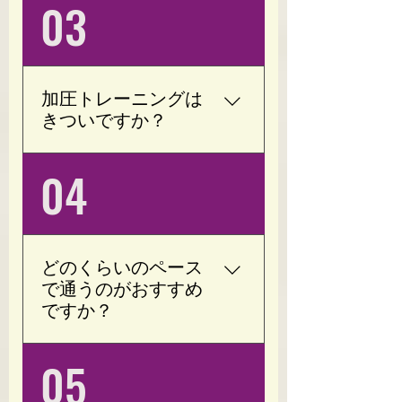
加圧トレーニングをメイ
03
め、運動初心者の方でも
ンに行います。 腕や脚の
無理なく始められます。
付け根に専用の加圧ベル
お一人おひとりの体力や
トを装着し、軽い負荷で
目的に合わせて進めます
トレーニングを行いま
ので、安心してご利用く
加圧トレーニングは
す。 お身体の状態や目標
ださい。
きついですか？
に合わせて内容を調整い
たしますので、初心者の
いいえ。 Opotyでは、お
04
方でも安心して取り組め
客様一人ひとりのお身体
ます。
に合わせて加圧の強さを
調整しています。 無理に
追い込むトレーニングで
どのくらいのペース
はなく、運動が苦手な方
で通うのがおすすめ
でも続けやすい内容をご
ですか？
提案しています。
目的やお身体の状態によ
05
って異なりますが、週1回