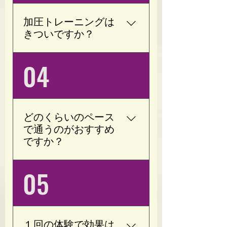
トを装着し、軽い負荷で
目的に合わせて進めます
トレーニングを行いま
ので、安心してご利用く
加圧トレーニングは
す。 お身体の状態や目標
ださい。
きついですか？
に合わせて内容を調整い
たしますので、初心者の
いいえ。 Opotyでは、お
04
方でも安心して取り組め
客様一人ひとりのお身体
ます。
に合わせて加圧の強さを
調整しています。 無理に
追い込むトレーニングで
どのくらいのペース
はなく、運動が苦手な方
で通うのがおすすめ
でも続けやすい内容をご
ですか？
提案しています。
目的やお身体の状態によ
05
って異なりますが、週1回
（月4回）のペースから
始められる方が多くいら
っしゃいます。 無理なく
１回の体験で効果は