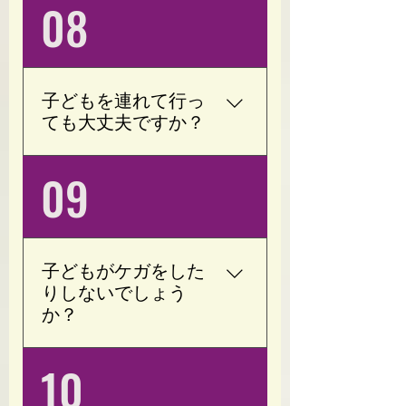
現在、７０歳の方が運動
08
く、血流を良くして神経
されに来ております。 ご
(交感神経/副交感神経)の
来店される方の98％はト
バランスを整えます。 現
レーニング未経験者で
在のお身体の状態を確認
す。 年齢ではなく、お身
したうえで、無理のない
子どもを連れて行っ
体の状態に合わせてトレ
範囲でトレーニングをご
ても大丈夫ですか？
ーニング内容を調整いた
提案いたします。 ※治療
しますので、60代以上の
中や強い痛みがある場合
はい、大丈夫です。 完全
09
方も安心してご利用いた
は、事前にご相談くださ
予約制・完全個室ですの
だけます。
い。
で、周りを気にすること
なくお子様と一緒にお過
ごしいただけます。 ご予
子どもがケガをした
約の際にお気軽にお知ら
りしないでしょう
せください。
か？
ご安心ください。 Opoty
10
では、バーベルなどの重