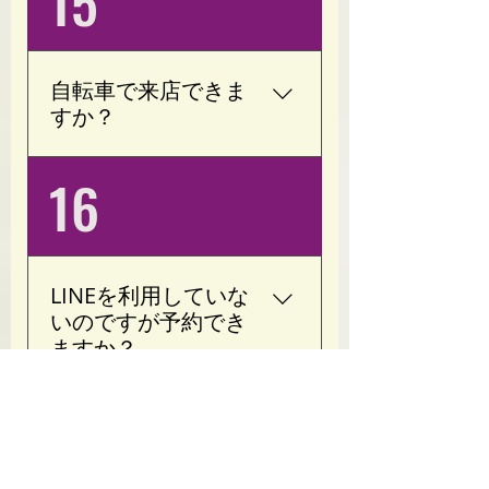
15
(現在のキャンペーン体験
はダイエット、若いので
４回￥10,000) 予約メール
運動するたびに痩せてい
mailto:opoty.salon@gmail.co
きました。 一人でも通え
m
自転車で来店できま
るお子様でしたら問題な
すか？
く指導できます。
はい。自転車でご来店い
16
ただけます。 専用駐輪場
はございませんので、大
塚駅周辺の公共駐輪場を
ご利用ください。
LINEを利用していな
いのですが予約でき
ますか？
はい。 ホームページのお
問い合わせフォームから
ご予約はこちらから
もご予約・お問い合わせ
※ご予約内容を確認後、当サロンよりご連絡いたします。
いただけます。 お気軽に