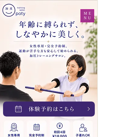
ME
NU