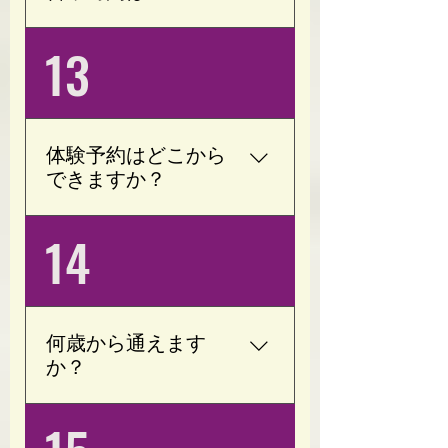
(月)(火)(金)(土) 8:00～
13
16:30(最終受付15:30) (水)
(日) 8:00～23:30(最終受付
22:30) 定休日は木曜日で
す。 早朝深夜帯は要相談
体験予約はどこから
(会員様限定)
できますか？
ホームページまたは公式
14
LINEよりご予約いただけ
ます。 ご不明な点がござ
いましたら、お気軽にお
問い合わせください。 通
何歳から通えます
常体験１回は￥3,300にな
か？
ります。 ただいまキャン
ペーン中ですのでどちら
以前、小学６年生の子が
かお選びいただけます。
通っておりました。 目的