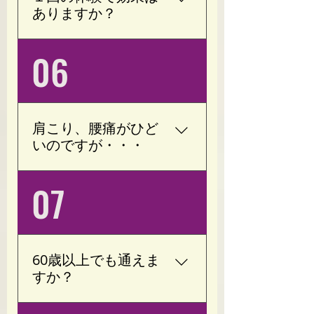
続けることを大切にして
ありますか？
おりますので、ライフス
タイルに合わせて月額プ
個人差はありますが、
06
ランや回数券をご提案い
「身体が軽くなった」
たします。 「ご希望があ
「血行が良くなった」
れば月6回・8回のご案内
「動きやすくなった」と
も可能です。」
感じる方が多くいらっし
肩こり、腰痛がひど
ゃいます。 継続すること
いのですが・・・
で、より効果を実感しや
すくなります。
加圧トレーニングは運動
07
療法で改善することが見
込まれております。 肩こ
り、腰痛の原因の一つと
して過緊張(ストレスによ
60歳以上でも通えま
り緊張状態が続く)がござ
すか？
います。 当サロンは運
動、ストレッチだけでな