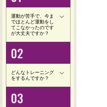
運動が苦手で、今ま
でほとんど運動をし
てこなかったのです
が大丈夫ですか？
もちろんです。 Opotyに
02
は「運動が苦手」「ジム
が続かなかった」「何年
も運動をしていない」と
いう方が多く通われてい
どんなトレーニング
ます。 加圧トレーニング
をするんですか？
は低負荷・短時間でも効
率よく身体を動かせるた
加圧トレーニングをメイ
03
め、運動初心者の方でも
ンに行います。 腕や脚の
無理なく始められます。
付け根に専用の加圧ベル
お一人おひとりの体力や