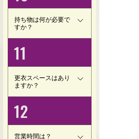
たいトレーニング器具は
設置しておりません。 ま
た、お子様がゆったりと
持ち物は何が必要で
過ごせるスペースもござ
すか？
いますので、同じ空間で
安心してお過ごしいただ
動きやすい服装(袖付きT
11
けます。
シャツ)・タオル・お飲み
物をご用意ください。 室
内用シューズは必要あり
ません。
更衣スペースはあり
ますか？
はい、更衣スペースをご
12
用意しております。 お仕
事帰りやお出かけ前で
も、お着替えをしてご利
用いただけます。
営業時間は？