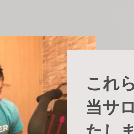
これ
当サ
たし