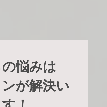
らの悩みは
ロンが解決い
ます！