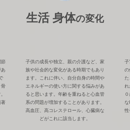
生活 身体
の変化
関節
子供の成長や独立、親の介護など、家
子
があ
族や社会的な変化がある時期でもあり
の
で
ます。これに伴い、自分自身の時間や
た
、骨
エネルギーの使い方に関する悩みがあ
れ
す。
ると思います。年齢を重ねると心血管
０
顕著
系の問題が増加することがあります。
な
高血圧、高コレステロール、心臓病な
性
どがこれに該当します。